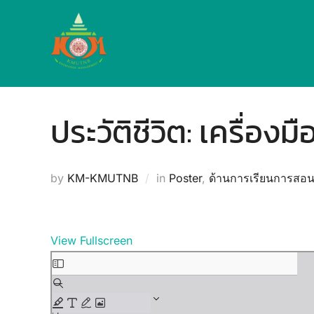
Skip
to
content
ประวัติชีวิต: เครื่องม
by
KM-KMUTNB
in
Poster
,
ด้านการเรียนการสอ
View Fullscreen
Skip
to
PDF