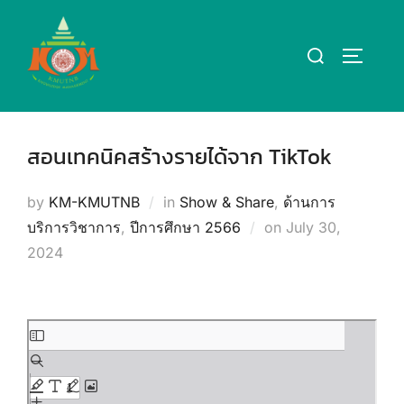
Skip
to
Search
TOGGLE
content
for:
สอนเทคนิคสร้างรายได้จาก TikTok
by
KM-KMUTNB
in
Show & Share
,
ด้านการ
Posted
บริการวิชาการ
,
ปีการศึกษา 2566
on
July 30,
on
2024
Skip
to
PDF