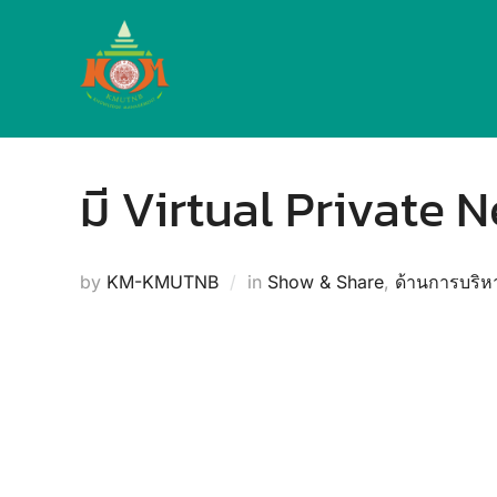
Skip
to
content
มี Virtual Private N
by
KM-KMUTNB
in
Show & Share
,
ด้านการบริ